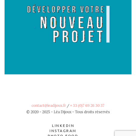
contact@leadijoux.fr
/
+ 33 (0)7 69 26 30 37
© 2020 - 2025 - Léa Dijoux - Tous droits réservés
LINKEDIN
INSTAGRAM
PHOTO FOOD