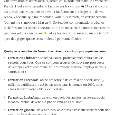
Une formation réseaux sociaux, serait-ce la corde qui manque à votre arc ?
Parfois il faut savoir prendre le taureau par les cornes
! Alors si je vous
dis que demain vous pouvez devenir indépendant sur la gestion de vos
réseaux sociaux, que me répondez-vous ? C’est parti, en voiture Simone
(bon même si moi c’est Léa)
! Sortez des communications déjà vu
mille fois sur les réseaux sociaux, et qui on ne va pas se mentir, ne cassent
pas trois pattes à un canard
. Alors formez-vous aux réseaux sociaux et
ayez des pages qui ne ressemblent à personne d’autre.
Quelques exemples de formations réseaux sociaux pas piqué des vers :
Formation LinkedIn :
ce réseau social professionnel n’aura plus de
secrets pour vous. Que ce soit pour trouver de nouveaux prospects,
développer votre communauté, créer votre marque employeur, vous
saurez tout !
Formation Facebook :
on ne présente plus ce réseau social, avec 2,7
milliards d’utilisateurs actifs par mois dans le monde en 2020, nous
allons trouver votre cible, c’est certain !
Formation Instagram :
devenu en quelques années un réseau social
incontournable, devenez le pro de l’image et du like !
Formation globale :
devenez incollable sur les réseaux sociaux pour une
vision globale de vos opportunités